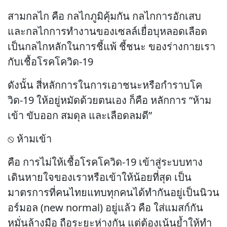
สามกลไก คือ กลไกภูมิคุ้มกัน กลไกการอักเสบ
และกลไกการทำงานของเซลล์เยื่อบุหลอดเลือด
เป็นกลไกหลักในการชี้แพ้ ชี้ชนะ ของร่างกายเรา
กับเชื้อโรคโควิด-19
ดังนั้น สี่หลักการในการเอาชนะหรือกำราบโค
วิด-19 ให้อยู่หมัดด้วยตนเอง ก็คือ หลักการ “ห้าม
เข้า ขับออก สมดุล และเลือดลมดี”
⦸ ห้ามเข้า
คือ การไม่ให้เชื้อโรคโควิด-19 เข้าสู่ระบบทาง
เดินหายใจของเราหรือเข้าให้น้อยที่สุด เป็น
มาตรการที่คนไทยแทบทุกคนได้ทำกันอยู่เป็นนิวน
อร์มอล (new normal) อยู่แล้ว คือ ใส่แมสก์กัน
หมั่นล้างมือ ถือระยะห่างกัน แต่ต้องเน้นย้ำให้ทำ