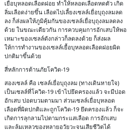
เยื่อบุหลอดเลือดฝอย ทำให้หลอดเลือดหดตัว เกิด
ลิ่มเลือดง่ายขึ้น เลือดไปเลี้ยงเซลล์เยื่อบุถุงลมลด
ลง ก็ส่งผลให้ภูมิคุ้มกันของเซลล์เยื่อบุถุงลมลดลง
ด้วย ในขณะเดียวกัน การควบคุมการอักเสบให้พอ
เหมาะของเซลล์ดังกล่าวก็ลดลงด้วย ก็ส่งผล
ให้การทำงานของเซลล์เยื้อบุหลอดเลือดฝอยผิด
ปกติมาขึ้นด้วย
สี่หลักการต้านภัยโควิด-19
สองเซลล์ คือ เซลล์เยื่อบุถุงลม (ทางเดินหายใจ)
เป็นเซลล์ที่โควิด-19 เข้าไปยึดครองแล้ว จะมีปอด
อักเสบ ปอดบวมตามมา ส่วนเซลล์เยื่อบุหลอด
เลือดที่ผิดปกติและถูกโควิด-19 ยึดครองแล้ว ก็จะ
เกิดการลุกลามไปตามกระแสเลือด การอักเสบ
และล้มเหลวของหลายอวัยวะจนเสียชีวิตได้