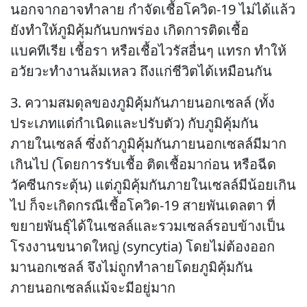
นอกจากอาจทำลาย กำจัดเชื้อโควิด-19 ไม่ได้แล้ว
ยังทำให้ภูมิคุ้มกันบกพร่อง เกิดการติดเชื้อ
แบคทีเรีย เชื้อรา หรือเชื้อไวรัสอื่นๆ แทรก ทำให้
อวัยวะทำงานล้มเหลว ถึงแก่ชีวิตได้เหมือนกัน
3. ความสมดุลของภูมิคุ้มกันภายนอกเซลล์ (ทั้ง
ประเภทแต่กำเนิดและปรับตัว) กับภูมิคุ้มกัน
ภายในเซลล์ ซึ่งถ้าภูมิคุ้มกันภายนอกเซลล์มีมาก
เกินไป (โดยการรับเชื้อ ติดเชื้อมาก่อน หรือฉีด
วัคซีนกระตุ้น) แต่ภูมิคุ้มกันภายในเซลล์มีน้อยเกิน
ไป ก็จะเกิดกรณีเชื้อโควิด-19 สายพันเดลตา ที่
ขยายพันธุ์ได้ในเซลล์และรวมเซลล์รอบข้างเป็น
โรงงานขนาดใหญ่ (syncytia) โดยไม่ต้องออก
มานอกเซลล์ จึงไม่ถูกทำลายโดยภูมิคุ้มกัน
ภายนอกเซลล์แม้จะมีอยู่มาก