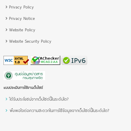
Privacy Policy
Privacy Notice
Website Policy
Website Security Policy
แบบประเมินการใช้งานเว็บไซต์
ได้รับประโยชน์จากเว็บไซต์นี้ในระดับใด?
พึงพอใจต่อความสะดวกในการใช้ข้อมูลจากเว็บไซต์นี้ในระดับใด?