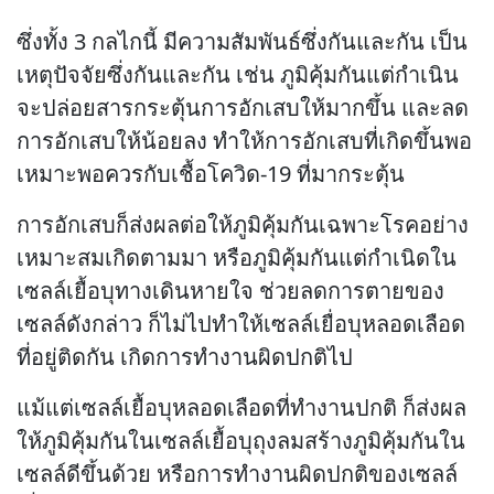
ซึ่งทั้ง 3 กลไกนี้ มีความสัมพันธ์ซึ่งกันและกัน เป็น
เหตุปัจจัยซึ่งกันและกัน เช่น ภูมิคุ้มกันแต่กำเนิน
จะปล่อยสารกระตุ้นการอักเสบให้มากขึ้น และลด
การอักเสบให้น้อยลง ทำให้การอักเสบที่เกิดขึ้นพอ
เหมาะพอควรกับเชื้อโควิด-19 ที่มากระตุ้น
การอักเสบก็ส่งผลต่อให้ภูมิคุ้มกันเฉพาะโรคอย่าง
เหมาะสมเกิดตามมา หรือภูมิคุ้มกันแต่กำเนิดใน
เซลล์เยื้อบุทางเดินหายใจ ช่วยลดการตายของ
เซลล์ดังกล่าว ก็ไม่ไปทำให้เซลล์เยื่อบุหลอดเลือด
ที่อยู่ติดกัน เกิดการทำงานผิดปกติไป
แม้แต่เซลล์เยื้อบุหลอดเลือดที่ทำงานปกติ ก็ส่งผล
ให้ภูมิคุ้มกันในเซลล์เยื้อบุถุงลมสร้างภูมิคุ้มกันใน
เซลล์ดีขึ้นด้วย หรือการทำงานผิดปกติของเซลล์