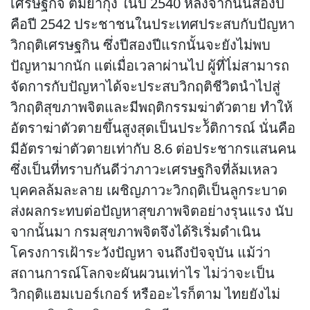
เศรษฐกิจ ต้มยำกุ้ง ในปี 2540 หลังจากนั้นสองปี
คือปี 2542 ประชาชนในประเทศประสบกับปัญหา
วิกฤติเศรษฐกิน ซึ่งปีสองปีแรกนั้นจะยังไม่พบ
ปัญหามากนัก แต่เมื่อเวลาผ่านไป ผู้ที่ไ่ม่สามารถ
จัดการกับปัญหาได้จะประสบวิกฤติชีวิตนำไปสู่
วิกฤติสุขภาพจิตและมีพฤติกรรมฆ่าตัวตาย ทำให้
อัตราฆ่าตัวตายขึ้นสูงสุดเป็นประว้ัติการณ์ นั่นคือ
มีอัตราฆ่าตัวตายเท่ากับ 8.6 ต่อประชากรแสนคน
ซึ่งเป็นที่ทราบกันดีว่าภาวะเศรษฐกิจที่ล้มเหลว
บุคคลล้มละลาย เผชิญภาวะวิกฤติเป็นลูกระบาด
ส่งผลกระทบต่อปัญหาสุขภาพจิตอย่างรุนแรง นับ
จากนั้นมา กรมสุขภาพจิตจึงได้ริเริ่มดำเนิน
โครงการเฝ้าระวังปัญหา จนถึงปัจจุบัน แม้ว่า
สถานการณ์โลกจะผันผวนเท่าไร ไม่ว่าจะเป็น
วิกฤติแฮมเบอร์เกอร์ หรืออะไรก็ตาม ไทยยังไม่