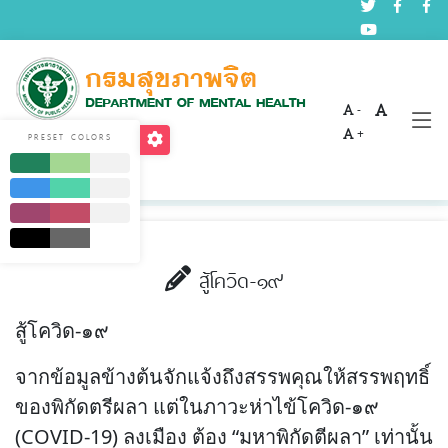
-
บทความด้านสุขภาพจิต
+
PRESET COLORS
Home
บริการ
บทความด้านสุขภาพจิต
สู้โควิด-๑๙
สู้โควิด-๑๙
จากข้อมูลข้างต้นจักแจ้งถึงสรรพคุณให้สรรพฤทธิ์
ของพิกัดตรีผลา แต่ในภาวะห่าไข้โควิด-๑๙
(COVID-19) ลงเมือง ต้อง “มหาพิกัดตีผลา” เท่านั้น