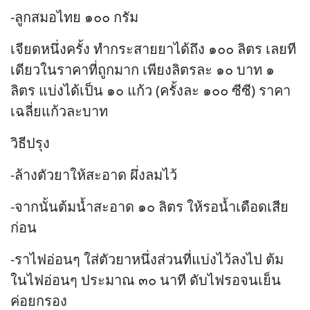
-ลูกสมอไทย ๑๐๐ กรัม
เจียดหนึ่งครั้ง ทำกระสายยาได้ถึง ๑๐๐ ลิตร เลยที
เดียวในราคาที่ถูกมาก เพียงลิตรละ ๑๐ บาท ๑
ลิตร แบ่งได้เป็น ๑๐ แก้ว (ครั้งละ ๑๐๐ ซีซี) ราคา
เฉลี่ยแก้วละบาท
วิธีปรุง
-ล้างตัวยาให้สะอาด ผึ่งลมไว้
-จากนั้นต้มน้ำสะอาด ๑๐ ลิตร ให้รอน้ำเดือดเสีย
ก่อน
-ราไฟอ่อนๆ ใส่ตัวยาหนึ่งส่วนที่แบ่งไว้ลงไป ต้ม
ในไฟอ่อนๆ ประมาณ ๓๐ นาที ดับไฟรอจนเย็น
ค่อยกรอง