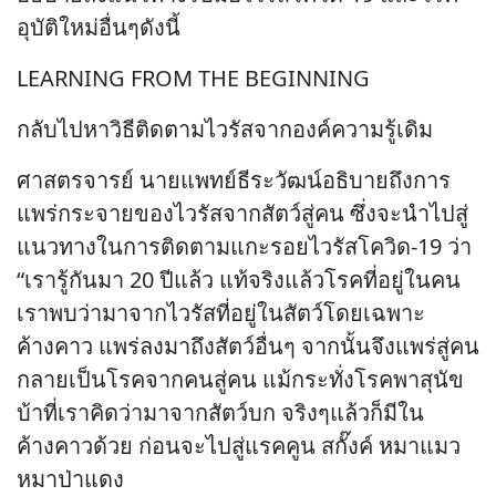
อุบัติใหม่อื่นๆดังนี้
LEARNING FROM THE BEGINNING
กลับไปหาวิธีติดตามไวรัสจากองค์ความรู้เดิม
ศาสตรจารย์ นายแพทย์ธีระวัฒน์อธิบายถึงการ
แพร่กระจายของไวรัสจากสัตว์สู่คน ซึ่งจะนำไปสู่
แนวทางในการติดตามแกะรอยไวรัสโควิด-19 ว่า
“เรารู้กันมา 20 ปีแล้ว แท้จริงแล้วโรคที่อยู่ในคน
เราพบว่ามาจากไวรัสที่อยู่ในสัตว์โดยเฉพาะ
ค้างคาว แพร่ลงมาถึงสัตว์อื่นๆ จากนั้นจึงแพร่สู่คน
กลายเป็นโรคจากคนสู่คน แม้กระทั่งโรคพาสุนัข
บ้าที่เราคิดว่ามาจากสัตว์บก จริงๆแล้วก็มีใน
ค้างคาวด้วย ก่อนจะไปสู่แรคคูน สกั๊งค์ หมาแมว
หมาป่าแดง