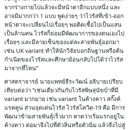
จากร่างกายไปแล้วจะมีหน้าตาอีกแบบหนึ่ง และ
อาจมีมากกว่า 1 แบบ พูดง่ายๆ ว่าไวรัสที่เข้า-ออก
หน้าตาจะเปลี่ยนไปเรื่อยๆ พอติดเชื้อไปเป็นแสน
เป็นล้านคน ไวรัสก็ย่อมมีพัฒนาการของตนเองไป
เรื่อยๆ และมีลายเซ็นของแต่ละสายพันธุ์ออกมา
เช่น UK variant ทำให้นักวิจัยบอกถิ่นฐานหรือต้น
กำเนิดของไวรัสและศึกษาย้อนกลับไปได้ว่าไวรัส
มาจากที่ไหน”
ศาสตราจารย์ นายแพทย์ธีระวัฒน์ อธิบายเปรียบ
เทียบต่อว่า “เช่นเดียวกันกับไวรัสพิษสุนัขบ้าที่มี
variant มากมาย เช่น variant ในค้างคาว สกั๊งค์
แรคคูน ส่วนจุดเด่นไวรัส ไวรัสโควิด-19 คือ มีการ
พัฒนาข้ามสายพันธุ์เร็วมาก คาดว่าเริ่มแรกอยู่ใน
ค้างคาว ต่อมาจึงไปที่ตัวลิ่นหรือตัวนิ่ม แล้วจึงไปสู่