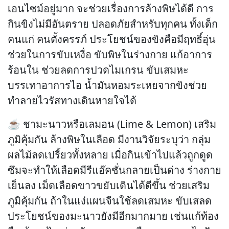
เอนไซม์อยู่มาก จะช่วยเรื่องการล้างพิษได้ดี การ
กินขิงไม่มีอันตราย ปลอดภัยสำหรับทุกคน ทั้งเด็ก
คนแก่ คนตั้งครรภ์ ประโยชน์ของขิงคือมีฤทธิ์อุ่น
ช่วยในการขับเหงื่อ ขับพิษในร่างกาย แก้อาการ
ร้อนใน ช่วยลดการปวดไมเกรน ขับเสมหะ
บรรเทาอาการไอ น้ำมันหอมระเหยจากขิงช่วย
ทำลายไวรัสทางเดินหายใจได้
☕ ชามะนาวหรือเลมอน (Lime & Lemon) เสริม
ภูมิคุ้มกัน ล้างพิษในเลือด มีงานวิจัยระบุว่า กลุ่ม
ผลไม้ลดเปรี้ยวทั้งหลาย เมื่อกินเข้าไปแล้วถูกดูด
ซึมจะทำให้เลือดมีรีแอ๊คชั่นกลายเป็นด่าง ร่างกาย
เย็นลง เม็ดเลือดขาวขยับเดินได้ดีขึ้น ช่วยเสริม
ภูมิคุ้มกัน ถ้าในแง่แผนจีนใช้ลดเสมหะ ขับเสลด
ประโยชน์ของมะนาวยังมีอีกมากมาย เช่นแก้ท้อง