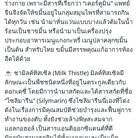
ร่างกาย เพราะมีสารที่เรียกว่า “เคอร์คูมิน” แพทย์
จีนจึงจัดให้ขมิ้นอยู่ในกลุ่มสมุนไพรที่สามารถกิน
ได้ทุกวัน เช่น นำมาหั่นแว่นแบบบางแล้วต้มในน้ำ
ร้อนเป็นชาขมิ้น หรือนำมาเป็นเครื่องปรุง
ประกอบอาหารเมนูแกงกะหรี่ เมนูปลาคลุกขมิ้น
เป็นต้น สำหรับไทย ขมิ้นมีสรรพคุณแก้อาการท้อง
อืดได้ด้วย
☕ ชามิลค์ทิสเซิล (Milk Thistle) มิลค์ทิสเซิลมี
ลักษณะเป็นพืชชนิดหนึ่งที่อยู่ในตระกูลเดียวกับ
ดอกเดซี่ โดยมีการนำมาสกัดและได้สารสกัดที่ชื่อ
“ไซลิมารีน” (Silymarin) ซึ่งไซลิมารีนนี่เองที่โด่ง
ดังในเรื่องการมีคุณสมบัติช่วยบำรุงและฟื้นฟูการ
ทำงานของตับ ทั้งยังช่วยล้างพิษสะสมจาก
แอลกอฮอล์ เป็นสารแอนติออกซิแดนต์ที่ดี
ปัจจุบันสามารถกินได้ทั้งแบบผงและเป็นเม็ด