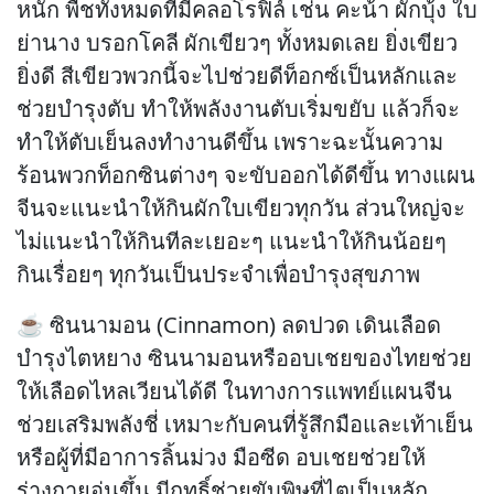
หนัก พืชทั้งหมดที่มีคลอโรฟิล์ เช่น คะน้า ผักบุ้ง ใบ
ย่านาง บรอกโคลี ผักเขียวๆ ทั้งหมดเลย ยิ่งเขียว
ยิ่งดี สีเขียวพวกนี้จะไปช่วยดีท็อกซ์เป็นหลักและ
ช่วยบำรุงตับ ทำให้พลังงานตับเริ่มขยับ แล้วก็จะ
ทำให้ตับเย็นลงทำงานดีขึ้น เพราะฉะนั้นความ
ร้อนพวกท็อกซินต่างๆ จะขับออกได้ดีขึ้น ทางแผน
จีนจะแนะนำให้กินผักใบเขียวทุกวัน ส่วนใหญ่จะ
ไม่แนะนำให้กินทีละเยอะๆ แนะนำให้กินน้อยๆ
กินเรื่อยๆ ทุกวันเป็นประจำเพื่อบำรุงสุขภาพ
☕ ซินนามอน (Cinnamon) ลดปวด เดินเลือด
บำรุงไตหยาง ซินนามอนหรืออบเชยของไทยช่วย
ให้เลือดไหลเวียนได้ดี ในทางการแพทย์แผนจีน
ช่วยเสริมพลังชี่ เหมาะกับคนที่รู้สึกมือและเท้าเย็น
หรือผู้ที่มีอาการลิ้นม่วง มือซีด อบเชยช่วยให้
ร่างกายอุ่นขึ้น มีฤทธิ์ช่วยขับพิษที่ไตเป็นหลัก