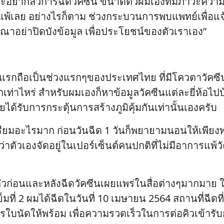
ละอย่ากลัวการฉีดวัคซีน ขนาดตัวผมเองที่มีภาวะควา
แพ้เลย อย่างไรก็ตาม ช่วงกระบวนการพบแพทย์เพื่อแจ
ณาอย่าปิดบังข้อมูล เพื่อประโยชน์ของตัวเราเอง”
ดเข็มแรกถือเป็นช่วงแรกๆของประเทศไทย ที่มีโควตาวั
ท่าไหร่ สำหรับผมเองก็หาข้อมูลวัคซีนแต่ละยี่ห้อไปบ้าง
ายได้รับการกระตุ้นการสร้างภูมิคุ้มกันเท่านั้นเองครับ
ตรียมอะไรมาก ก่อนวันฉีด 1 วันก็พยายามนอนให้เพียงพ
อว่าตัวเองจัดอยู่ในเปอร์เซ็นต์คนปกติที่ไม่มีอาการแ
ียมตัวก่อนและหลังฉีดวัคซีนเผยแพร่ในสื่อต่างๆมากมา
ับเข็มที่ 2 ผมได้ฉีดในวันที่ 10 เมษายน 2564 สถานที่ฉี
สารใบนัดให้พร้อม เพื่อความรวดเร็วในการต่อคิวเข้ารั