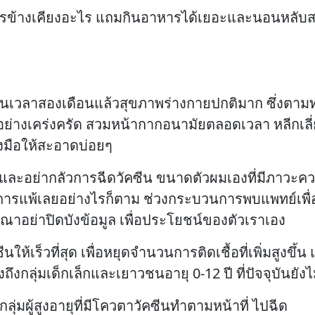
อาการข้างเคียงอะไร แถมกินอาหารได้เยอะและนอนหลับสน
นเวลาสองเดือนแล้วสุขภาพร่างกายปกติมาก ซึ่งตามทฤษฎ
ัวอย่างเคร่งครัด สวมหน้ากากอนามัยตลอดเวลา หลีกเล
้างมือให้สะอาดบ่อยๆ
วลและอย่ากลัวการฉีดวัคซีน ขนาดตัวผมเองที่มีภาวะค
าการแพ้เลยอย่างไรก็ตาม ช่วงกระบวนการพบแพทย์เพื่
ุณาอย่าปิดบังข้อมูล เพื่อประโยชน์ของตัวเราเอง
้เร็วที่สุด เพื่อหยุดจำนวนการติดเชื้อที่เพิ่มสูงขึ้น
ึงกลุ่มเด็กเล็กและเยาวชนอายุ 0-12 ปี ที่ปัจจุบันยัง
ุ่มผู้สูงอายุที่มีโควตาวัคซีนทำตามหน้าที่ ไปฉีด